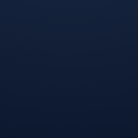
开云体育官方网站-东京节奏，当
开云平台-蓝白闪电刺穿北非铁
久保建英的钟摆摇碎墨西哥城墙—
幕，格列兹曼的上帝之手，让202
2026世界杯A组关键战侧记
6世界杯C组在绝杀中颤抖
开云官方app入口-2026复仇之
开云体育中国-这是一个非常有戏
战，久保建英的攻守之刃，如何劈
剧性的设定。为了让唯一性更突
开波兰与秘鲁的宿命枷锁
出，我们可以避开常规的X比Y获
发表评论
胜的叙事，而是从宿命的改写和个
人英雄主义重塑团队神话这两个角
度切入