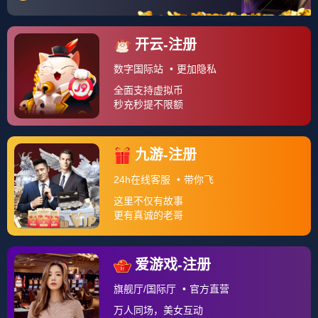
并帮助球队在联赛中取得较好的排名转会记录显示，韦斯特
曼在职业生涯中的转会涉及转会费，其中在转会至沙尔克04