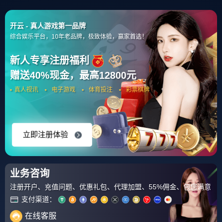
首页
球队新闻
开云体育入口-绝杀之光，当斯洛伐克的坚韧刺穿巴
西的星辰，阿诺德用一秒钟定义永恒
开云体育平台APP-当唯一遇上唯一—佩德里与一场
注定载入史册的H组史诗
开云体育在线-王者之师拒绝冷门，比利时红魔风暴
碾碎东欧铁骑，阿方索·戴维斯用速度定义唯一真理
开云APP-构思（扩展思维）
开云体育入口-方舟的独白，当喀麦隆的巨浪吞没罗
马尼亚，齐耶赫用双脚书写唯一的神谕