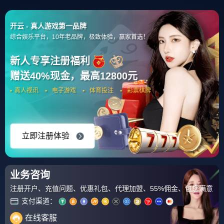
首页
战术解读
开云体育官方网站-当大象踏碎潘帕斯雄鹰—2026世
界杯D组史诗之夜，范戴克用铁血定义奇迹
开云体育平台APP-蓝白之殇，红黄之魂，2026世界
杯F组巅峰对决，福登用一记英伦魔咒撕裂北美双雄
的宿命之墙
开云下载-墨尔本之夜，贝林厄姆的斜刺杀出，如何
让韩国足球跨越二十年宿命？
开云体育官方网站-光阴的仲裁，当葡萄牙的绝杀刺
穿桑巴的黄昏
开云体育官方网站-东京节奏，当久保建英的钟摆摇
碎墨西哥城墙—2026世界杯A组关键战侧记