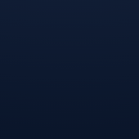
开云官方app入口-2026复仇之
开云体育中国-这是一个非常有戏
战，久保建英的攻守之刃，如何劈
剧性的设定。为了让唯一性更突
开波兰与秘鲁的宿命枷锁
出，我们可以避开常规的X比Y获
发表评论
胜的叙事，而是从宿命的改写和个
人英雄主义重塑团队神话这两个角
度切入
提交评论