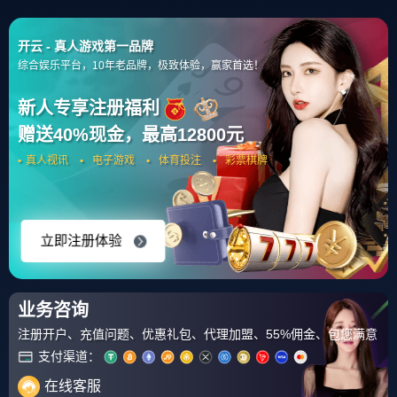
首页
战术解读
正文
开云体育官网-橙色风暴席卷哥本哈根，2026世界杯F
组，荷兰大胜丹麦，B费致命一击定乾坤
开云体育
阅读：112
2026-06-13 23:16:02
2026年6月18日，慕尼黑安联球场，当终场哨声响起，记分
牌上赫然显示着荷兰4-1丹麦，这不是一场普通的F组小组
赛，这是一场关于足球哲学、血脉偾张与致命一击的教科书
式对决。
在F组抽签结果揭晓的那一刻，所有人都知道这将是“死亡之
组”——意大利、荷兰、丹麦、哥斯达黎加，四支风格迥异却
都怀揣梦想的球队，而荷兰与丹麦的这场较量，被媒体称
为“橙色与红色的北欧交响”。
上半场，荷兰队用标志性的全攻全守撕碎了丹麦人的防线，