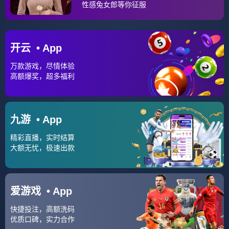
开云体育官网-1.常规思路，C罗传
开云体育-沙漠之狐的精密棋局，
射，斯洛伐克爆冷胜塞尔维亚 太
当摩洛哥的控球艺术，遇上保加利
普通，且爆冷与大胜逻辑矛盾
亚的钢铁残阵
开云APP-绝杀之夜，蓝白之殇，
开云体育官方网站-当大象踏碎潘
当太极虎以钢铁之躯，撕裂潘帕斯
帕斯雄鹰—2026世界杯D组史诗之
的荣耀
夜，范戴克用铁血定义奇迹
开云体育平台APP-蓝白之殇，红
开云下载-墨尔本之夜，贝林厄姆
黄之魂，2026世界杯F组巅峰对
的斜刺杀出，如何让韩国足球跨越
决，福登用一记英伦魔咒撕裂北美
二十年宿命？
双雄的宿命之墙