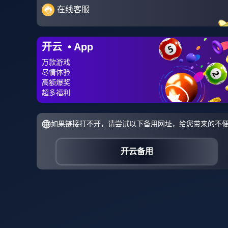
不，准确地说,是整个世界都沸腾了。
当摩洛哥裔比利时边卫阿什拉夫·哈基米在第89
中拔脚怒射，皮球如精确制导的导弹般直挂球门死
夜空的呐喊。
比利时1比0,绝杀德国。
这是一场被全世界期待了四年的世界杯争冠战级别
热的比利时，另一边是重整旗鼓、年轻化改造初见
各取两胜，每一次碰撞都堪称经典，而这一次,注
比赛从一开始就进入了令人窒息的节奏。
德国人用他们标志性的高位压迫和快速传导掌控了
换位穿插，让比利时的防守体系屡屡出现裂痕，第
利时替补席都惊出了一身冷汗，德国队的问题依然
佳机会时,场边的纳格尔斯曼已经开始皱眉。