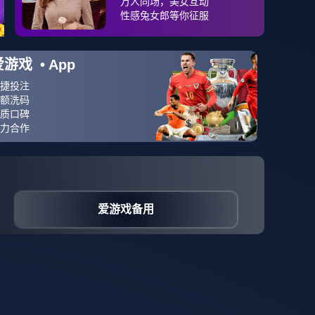
开云官网-国际足球赛事中频繁上演惊心动魄
最近发表
开云体育官网-扩展思维后的文章标题
开云平台-逆转之夜的橙色悲歌，德容的孤
舞与斯洛伐克的血性，如何撕裂2026世界杯
开云体育官方网站-蓝武士的东京闪电战，
的秩序
当德容的魔术遇上日本的钢铁洪流
开云体育官方网站-德容的节拍器，塞尔维
亚的铁幕—2026世界杯G组焦点战，一场碾压
开云体育官网-1.常规思路，C罗传射，斯洛
背后的战术革命
伐克爆冷胜塞尔维亚 太普通，且爆冷与大胜
开云体育-沙漠之狐的精密棋局，当摩洛哥
逻辑矛盾
的控球艺术，遇上保加利亚的钢铁残阵
开云APP-绝杀之夜，蓝白之殇，当太极虎
以钢铁之躯，撕裂潘帕斯的荣耀
开云体育APP下载-蓝黄之刃刺穿中亚铁
幕，德容的绝杀，让2026世界杯E组在布加勒
开云体育入口-孤星闪耀德容，一场改写F组
斯特的夜色中燃烧
命运的唯一性之战
开云体育下载-当童话撕碎三狮，穆西亚拉