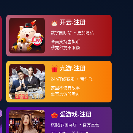
搜索
排行榜
热门文章
最多评论
随机文章
开云体育官网-英格兰名将集体亮相，赛场上掀起热潮的简单介绍
开云体育中国-南美球队联手努力，赢取荣誉报国
开云体育官方网站-威尔士队勇冠小组，前进可期的简单介绍
开云体育登录-高效进攻打破僵局，助球队取得胜利
开云体育下载-关于布莱顿主场负于西汉姆联，遭遇三连败的信息
开云体育在线-中国女足勇夺世界杯前四，实力惊艳
开云官网-德国队实现逆袭，晋级下一轮的简单介绍
开云体育APP下载-澳大利亚国脚因伤缺阵，球队备战受挫的简单介绍