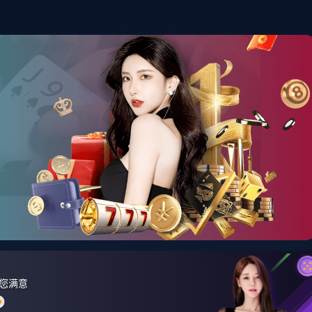
热点
战术解读
深度策划
哈基米一剑封喉，比利时在世界杯争冠战
：0
时以绝杀书写世界杯争冠战新传奇》
利时世界杯争冠之路，绝杀德国的那一刻》
，比利时在世界杯争冠战中击碎德国