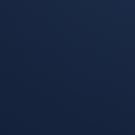
世界杯争冠战级别的强强对话，比利时绝杀德国,