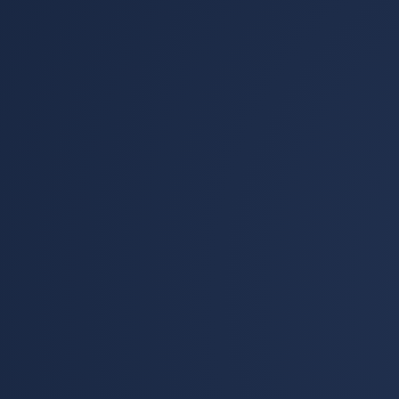
他用一个假动作晃开了劳姆的重心，随即加速向内
队友了，可即便如此，他还是慢了半拍，哈基米在
射门，皮球绕过诺伊尔的十指关，撞进球门远端立
1比0。
进球后的哈基米脱掉球衣疯狂奔跑，他的身后，是
所有人冲进球场叠成一座人山，而看台上,无数比
这是人类体育史上最具戏剧性的瞬间之一。
当终场哨声响起，比分定格在1比0，比利时挺进