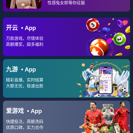
中，凯恩在禁区中央被两名葡萄牙后卫夹击，他并未像传统
中锋那样强行争顶，而是用一个假动作让身体稍稍后撤，随
即左脚凌空抽射——皮球擦着门将指尖飞入死角，1比0，那
一刻，看台上一位葡萄牙老球迷双手抱头，喃喃道：“这不是
西班牙，这简直是德国战车和西班牙斗牛士的结合体。”
但真正的战术成功,并不仅仅体现在这一个进球上，下半场，
葡萄牙试图反扑，而西班牙则展示了教科书级的“无球碾压”，
当葡萄牙持球时，西班牙全员前压，中前场形成六人包围
圈，迫使葡萄牙后卫只能长传；而每一次长传，都被西班牙
两名中卫稳稳摘下，数据显示，葡萄牙全场的传球成功率仅
有62%，创下该队近十年来最差纪录，西班牙用一场“反传控
的传控”，让对手彻底窒息。