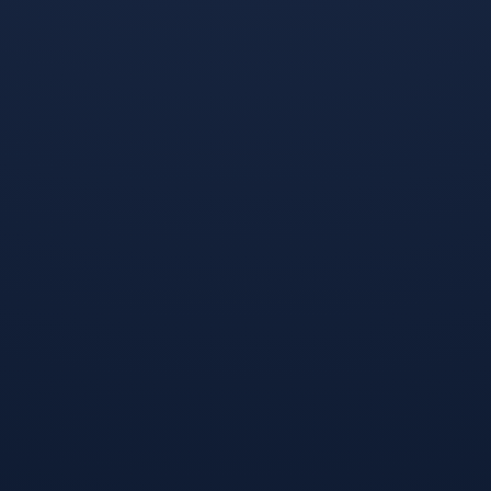
场改写F组命运的唯一性之战
翼曼谷，当唯一的梅西，遇上唯一
的奇迹
开云体育入口-当太极虎遇上袋鼠
开云体育-蓝白风暴下的红土悲
军团，姆巴佩为何成了H组的隐藏
歌，2026世界杯A组，当墨西哥用
变量？2026世界杯最诡异的唯一
节奏撕碎西班牙的传控幻梦
性对决
开云体育官网-慕尼黑之夜，当钢
开云体育平台APP-风暴眼里的冷
铁战车碾过热带风暴，齐耶赫的孤
门，当撒马尔罕的蓝旗飘过伯纳乌
胆史诗与德国足球的完美风暴
的黄昏