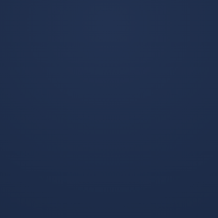
夜，厄瓜多尔用“大胜”书写了历史，内马尔用“状态火热”定义
了传奇。
这场比赛之所以“唯一”，还因为它超越了胜负本身。
在美加
墨世界杯的舞台上，内马尔的每一次奔跑、每一次过人、每
一次进球，都像是在用灵魂跳舞，他用实际行动告诉世界：
什么叫做天才的不朽，而厄瓜多尔，则用这场大胜证明：足
球不属于过去的荣光，也不属于所谓的“传统强权”，它属于那
些敢于梦想、敢于奔跑的人。
终场哨响，比分定格在4-0，内马尔走向场边，脱下球衣扔向
观众席，脸上带着疲惫却满足的微笑，那一刻，所有人明
白：我们见证了一场不会被遗忘的比赛。
这，就是美加墨世界杯焦点战的“唯一性”，它不属于任何复制
粘贴的剧本，而属于一个夜晚，一个天才,以及一支从不肯低