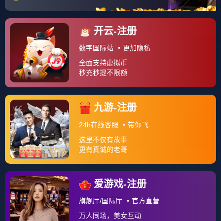
内马尔的状态，热得发烫，他不再只是那个盘带华丽的桑巴
精灵，而是化身成了一位带着杀气的指挥官，第12分钟，他
在左路连续晃过两名防守球员，随后一记精准的弧线球找到
了后插上的厄瓜多尔前锋——皮球应声入网，那一刻，全场
沸腾，内马尔没有停下脚步，第34分钟，他又在禁区外轰出
一脚世界波，皮球像被施了魔法一样，直挂死角，乌拉圭门
将穆斯莱拉甚至来不及做出反应,只能用绝望的眼神目送皮球
入网。