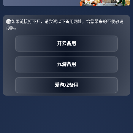
但这场比赛的震撼远不止于内马尔的个人表演，厄瓜多尔，
这支来自安第斯山脉的球队，用一场酣畅淋漓的4-0大胜,向世
界宣告了自己的崛起。
他们的进攻，是真正意义上的“洪水猛兽”。
整场比赛，厄瓜
多尔全队跑动距离超过120公里，传球成功率高达89%，射门
次数多达18次，他们不仅压制了乌拉圭的中场，还让对方的
锋线核心苏亚雷斯和卡瓦尼几乎隐形，乌拉圭——这支曾经
两夺世界杯、以铁血防守著称的南美劲旅,在厄瓜多尔面前显
得毫无招架之力。
而乌拉圭的溃败，也成就了这场比赛的“唯一性”——不是每一
场焦点战，都能看到一支传统豪强被打得体无完肤；不是每
一场大胜，都能同时见证一位天才球员的完美演出，这一