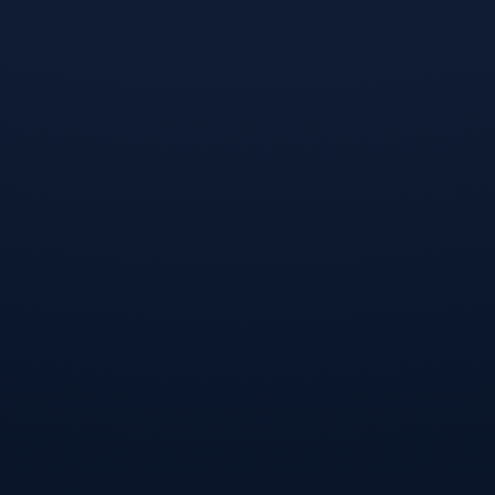
开云官网-2026世界杯D组，当闪
开云体育登录-郁金香风暴席卷安
电击败钢铁—泰国横扫越南，德布
大略湖，登贝莱魔术时刻，荷兰用
劳内一剑封喉
足球美学写下2026世界杯最强宣
发表评论
言
提交评论