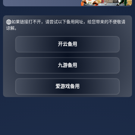
克莱·汤普森作为历史级射手，其“关键性”远不止于绝杀球，
他的无球跑动、瞬间出手能力和防守韧性，完美契合深圳队
需要的“终结箭头”。
无球威慑力
：克莱场均通过掩护得分位列联盟前列，
他的跑动可吸引两名防守者，为队友创造4打3机会。
心理硬度
：“G6汤”传说印证其大心脏属性，这与深圳
队年轻阵容所需的终结稳定性不谋而合。
防守价值
：克莱的侧翼防守可应对掘金穆雷或波普的
冲击，实现攻防一体贡献。
战术交汇点：当“深圳体系”遇
见“克莱时刻”