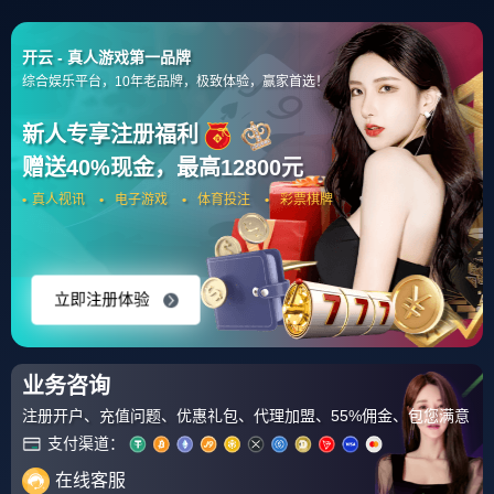
首页
深度策划
正文
开云体育-梅西助攻建功，巴塞罗那主场一锤定音
开云体育
阅读：262
2025-12-27 05:02:03
一场堪称史诗级的逆转，让所有巴萨球员和巴萨球迷彻
底陷入疯狂，一向淡定高冷的梅西也不例外！在罗贝托打入
绝杀进球后，梅西罕见的跳上广告牌，与诺坎普球迷一起疯
狂庆祝！
霸气的梅西跳上广告牌，面对诺坎普的拥趸挥舞着手
臂，并且连捶三下自己的胸口，那一刻他将首回合0-4告负的
失望与绝望，彻底的发泄出来。有球迷冲进场内拥抱梅西，
巴萨巨星也没有拒绝。