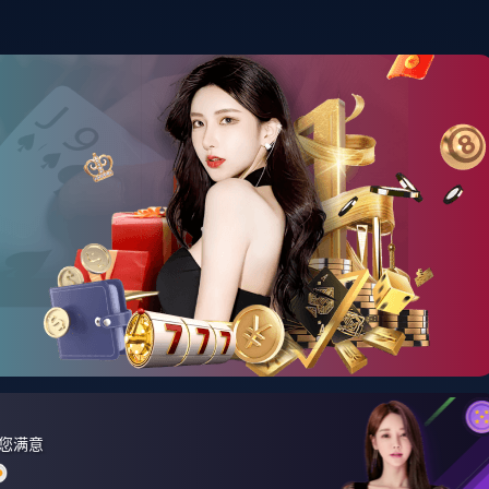
热点
战术解读
深度策划
文尼亚，呈现实力
：0
如今，曹禺的女儿万方笔下诞生了一部《新原野》。仇虎和金
会舞台的关注落越来越多地落在了女性的身上。于是2017
女性在社会、人文和生活中的呐喊！