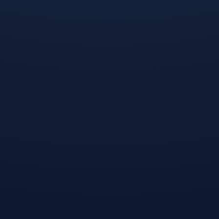
伐克的
狮，穆西亚拉的一剑封喉，与
魔遭遇北欧风暴，阿方索·戴维
界杯的
世界杯最冷的小组赛之约
斯如何用速度撕裂黄金一代的
最后防线
（思维
开云体育登录-哈拉雷之夜，当
开云体育下载-莱茵河畔的战术
齐耶赫的左脚成为国境线—20
革命，当罗马尼亚的铁蹄踏碎
26世界杯非洲区预选赛焦点
非洲雄狮的骄傲，加维用临场
战，尼日利亚2，1险胜加纳全
智慧点亮2026世界杯最冷一夜
记录