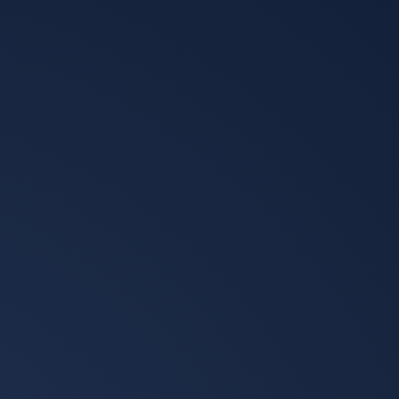
的一剑封喉，与世界杯最冷的小组赛之约
标签列表
关注我们
扫一扫关注我们，了解最新精彩内容