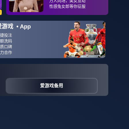
开云官网-国际足球赛事中频繁上演惊心动魄
最近发表
开云体育官网-扩展思维后的文章标题
开云平台-逆转之夜的橙色悲歌，德容的孤
舞与斯洛伐克的血性，如何撕裂2026世界杯
开云体育官方网站-蓝武士的东京闪电战，
的秩序
当德容的魔术遇上日本的钢铁洪流
开云体育官方网站-德容的节拍器，塞尔维
亚的铁幕—2026世界杯G组焦点战，一场碾压
开云体育官网-1.常规思路，C罗传射，斯洛
背后的战术革命
伐克爆冷胜塞尔维亚 太普通，且爆冷与大胜
开云体育-沙漠之狐的精密棋局，当摩洛哥
逻辑矛盾
的控球艺术，遇上保加利亚的钢铁残阵
开云APP-绝杀之夜，蓝白之殇，当太极虎
以钢铁之躯，撕裂潘帕斯的荣耀
开云体育APP下载-蓝黄之刃刺穿中亚铁
幕，德容的绝杀，让2026世界杯E组在布加勒
开云体育入口-孤星闪耀德容，一场改写F组
斯特的夜色中燃烧
命运的唯一性之战
开云体育下载-当童话撕碎三狮，穆西亚拉