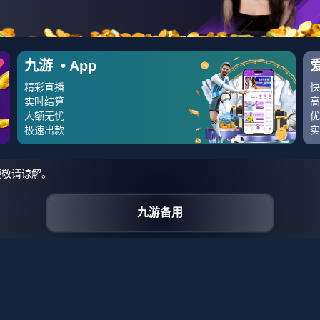
，中国女性在各种社会人生，自然环境中的命运写照，是今
性对自身的命运的历史展叙述和呐喊。
丈夫和儿子逃离和背叛的纠葛，婆媳两个女人和整个乡村的
的命运。通过两个小时的舞台呐喊，用丰沛而且犀利的乡村生