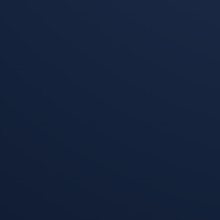
票价： 280/380/480/580/680
扫一扫二维码！快速购票！
▼
声
1.本站遵循行业规范，任何转载的稿件都会明确标
明
源，不尊重原创的行为开云体育将追究责任；3.作
相关文章
开云体育官网-扩展思维后的文
开云平台-逆转之夜的