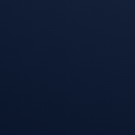
章标题
歌，德容的孤舞与斯洛
血性，如何撕裂2026世
秩序
开云体育中国-孤星耀世，哈基
开云体育官方网站-构思
米用一次奔袭，为摩洛哥在死
扩展）
亡之组刻下唯一答案
发表评论