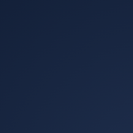
《新原野》的导演拉姆尼·库兹马奈特是欧洲所
得者，更是一位难得的女性导演。
在这样一部关于女性的史诗作品中，将以拉姆尼
一部具有强大的现实主义舞台作品。
拉姆尼·库兹马奈特对传统戏剧美学有着自己的
中注入她对于人类的灾难，文化痛苦以及性别压力
的苦苦寻找，最终选择她作为本剧的导演，这不但
剧美学的呈现标准之上的导演能力。”
观众心中的实力派演员
主演王姬和冯宪珍这两位女演员在是戏剧还是影视
室的故事》，让冯宪珍配音的卡卢金娜称为一代人心