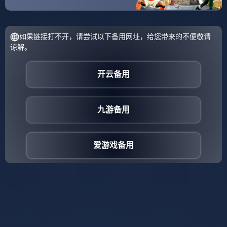
3 在19岁时，卡里乌斯便打破了最年轻门将的出场记录，他
在美因茨对阵汉诺威的比赛中首次亮相，并以出色的表现赢
得了守门员和新秀的头衔4 在20142015赛季，卡里乌斯在美
因茨表现出色，出场33次并有11次零封对手的记录在对阵拜
仁慕尼黑的比赛中，他更是表现卓越，帮助美因茨客场战胜
强大的对手5。
可以说是一支攻守兼备的球队作为上赛季德乙联赛攻击力最
强的球队，美因茨队在比赛中通常都表现得相当稳定在上个
赛季中，他们有14场比赛是在上半场取得领先并获得胜利半
场领先却被最终逆转的只有1场上下半场后半段是美因茨队进
球的“黄金时段”，同样显示出了这支球队的稳定性和韧性攻击
力强。
足球比分介绍 4分钟后，凯恩头球建功，拜仁扩大比分第43