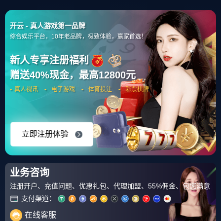
首页
球队新闻
正文
开云官网-绝地·唯一，2026，佩德里与秘鲁的逆转圣歌
开云体育
阅读：106
2026-06-15 04:05:49
2026年7月，布宜诺斯艾利斯纪念碑球场，南美大陆的心脏在
剧烈跳动。
这是一场注定写入世界足球史册的半决赛,当秘鲁与智利在20
26年世界杯半决赛相遇，整个南美为之屏息——这不仅仅是
两支劲旅的较量，更是一场关于血脉、尊严与奇迹的终极审
判。
比赛前80分钟,智利人用钢铁般的中场绞杀和两次教科书般的
反击，将秘鲁逼入绝境，2比0，比分牌上的数字像两座冰
山，压在每一个秘鲁人胸口，智利的球迷已经开始在看台上
燃放焰火，仿佛决赛的门票已经攥在手中。