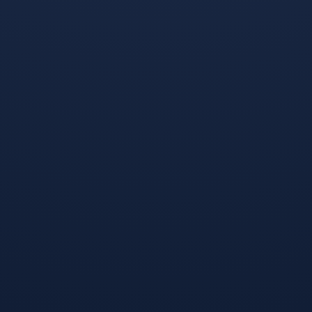
开云体育入口-绝杀之光，当斯洛
开云体育平台APP-当唯一遇上唯
伐克的坚韧刺穿巴西的星辰，阿诺
一—佩德里与一场注定载入史册的
德用一秒钟定义永恒
H组史诗
开云体育在线-王者之师拒绝冷
开云APP-构思（扩展思维）
门，比利时红魔风暴碾碎东欧铁
骑，阿方索·戴维斯用速度定义唯
一真理