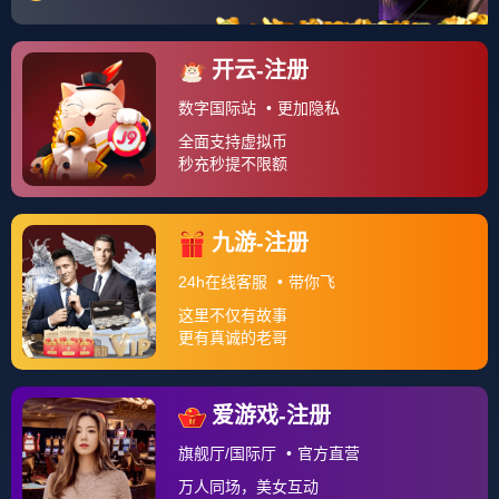
但足球从不相信“仿佛”。
秘鲁主帅在第七十分钟做出了一个令所有人意外的换人——
他换上了年仅21岁的佩德里，这个决定在转播席上引发了短
暂的困惑，佩德里是谁？一个从未在世界杯上登场的小将，
一个连国内联赛都尚未完全坐稳主力的年轻人，但教练的眼
神里没有犹豫，只有一种近乎偏执的笃定。
佩德里上场后的第一脚触球,是一次精确的斜向跑动，他在肋
部接球后，没有选择常见的回传过渡，而是直接转身挑传身
后——这脚球撕开了智利人引以为傲的防线，秘鲁前锋的头
球擦着立柱偏出，看台上传来遗憾的叹息，但佩德里面无表
情地退回中场，眼神里燃烧着一种不属于他年纪的冷静。
第83分钟,秘鲁的左路传中被智利后卫解围，皮球恰好落在禁