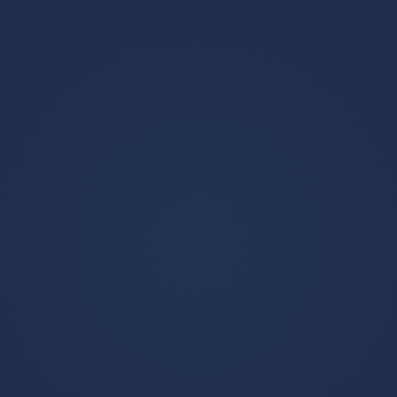
左路的传球,越过西班牙中场的头顶，越过拉莫斯惊愕的鱼
跃，精准地落在禁区右侧，托纳利！他像一道黑色的闪电，
从三名西班牙球员的夹缝中切入，用身体倚住卡瓦哈尔，用
左脚卸下皮球，时间仿佛在这一刻凝固——他抬头看了一眼
门将，随即做出了一个令全场窒息的决定：不是传球，不是
抽射，而是一记轻巧到极致的挑射。
皮球划过一道诡异的弧线,越过了乌奈·西蒙的十指关，打在横
梁下沿，弹入球门，1-0！整个球场陷入了一片死寂，接着是
震耳欲聋的轰鸣，托纳利滑跪在草皮上，双臂张开，像一只
从火焰中重生的凤凰，他的脸上没有喜悦的大笑，只有一种
近乎偏执的平静——那是一个战士完成使命后，属于王者的