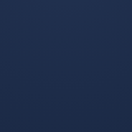
沉默。
豪门悲喜剧：西班牙的“Tiki-Tak
a”之殇
终场哨响,比分定格，西班牙的球员们瘫倒在草坪上，他们的
眼神里写满了不可置信，72%的控球率，21次射门，却输给
了对手的1次反击，这不是偶然，而是一曲关于“豪门傲慢”的
挽歌，当佩德里在中场一次次徒劳地转圈，当莫拉塔在拥挤
的禁区里用头球挑战命运，他们或许忘了，足球的本质永远
是关于“效率”与“意志”的较量。
而匈牙利,这支曾经在1954年世界杯决赛中憾负西德的“无冕之
王”，这一次终于用最残酷、最美丽的方式，完成了对历史的
复仇，托纳利的绝杀，不仅是一场比赛的胜利，更是对“传统